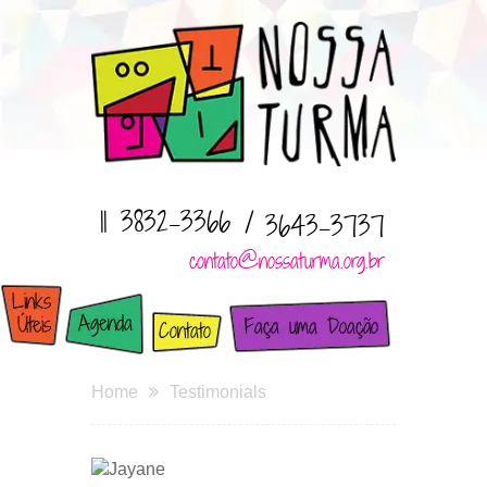
11 3832-3366 /
3643-3737
contato@nossaturma.org.br
Home
Testimonials