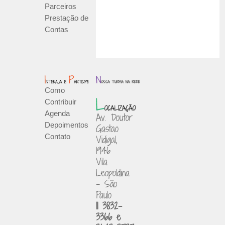
Parceiros
Prestação de
Contas
Como
Contribuir
Agenda
Av. Doutor
Depoimentos
Gastao
Contato
Vidigal,
1946
Vila
Leopoldina
- São
Paulo
11 3832-
3366 e