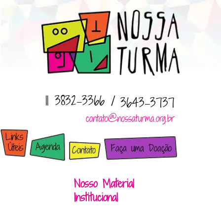
11 3832-3366 /
3643-3737
contato@nossaturma.org.br
Nosso Material
Institucional