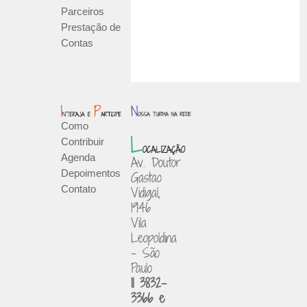
Parceiros
Prestação de
Contas
Como
Contribuir
Agenda
Av. Doutor
Depoimentos
Gastao
Contato
Vidigal,
1946
Vila
Leopoldina
- São
Paulo
11 3832-
3366 e